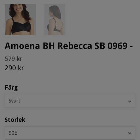
Amoena BH Rebecca SB 0969 -
579 kr
290 kr
Färg
Svart
Storlek
90E