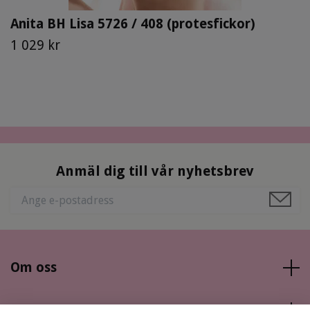
Anita BH Lisa 5726 / 408 (protesfickor)
1 029 kr
Anmäl dig till vår nyhetsbrev
Om oss