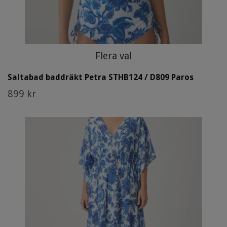
Flera val
Saltabad baddräkt Petra STHB124 / D809 Paros
899 kr