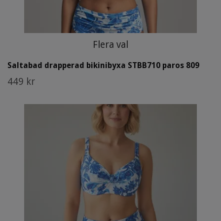
Flera val
Saltabad drapperad bikinibyxa STBB710 paros 809
449 kr