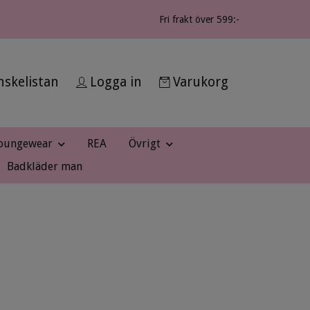
Fri frakt över 599:-
skelistan
Logga in
Varukorg
oungewear
REA
Övrigt
Badkläder man