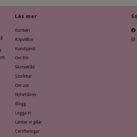
Läs mer
S
Kontakt
ng
Köpvillkor
Kundtjänst
t
som
Om BH
Skötselråd
Storlekar
Om oss
Nyhetsbrev
Blogg
Logga in
Länkar vi gillar
Certifieringar