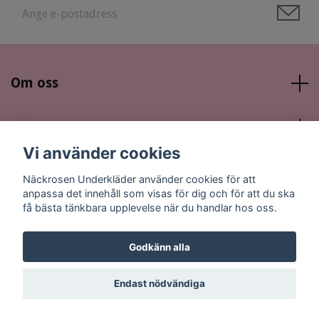
Om oss
Läs mer
Vi använder cookies
Sociala medier
Näckrosen Underkläder använder cookies för att
anpassa det innehåll som visas för dig och för att du ska
få bästa tänkbara upplevelse när du handlar hos oss.
Godkänn alla
© 2026 Näckrosen Underkläder
Endast nödvändiga