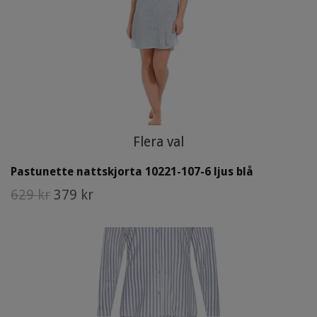
Flera val
Pastunette nattskjorta 10221-107-6 ljus blå
629 kr
379 kr