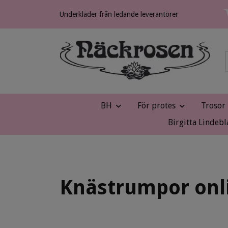
Underkläder från ledande leverantörer
BH
För protes
Trosor
Birgitta Lindebl
Knästrumpor onl