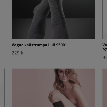
Vogue knästrumpa i ull 95001
Vo
97
229 kr
95