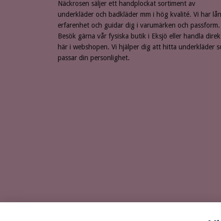
Näckrosen säljer ett handplockat sortiment av
underkläder och badkläder mm i hög kvalité. Vi har lå
erfarenhet och guidar dig i varumärken och passform.
Besök gärna vår fysiska butik i Eksjö eller handla direk
här i webshopen. Vi hjälper dig att hitta underkläder 
passar din personlighet.