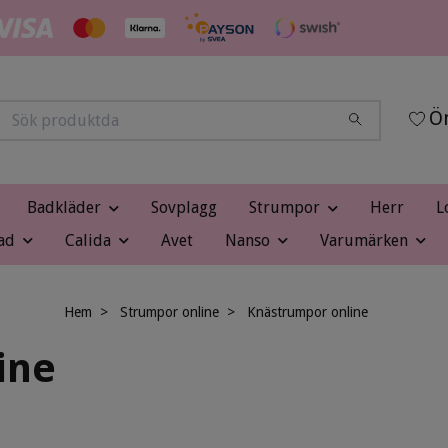
Ön
Badkläder
Sovplagg
Strumpor
Herr
L
ad
Calida
Avet
Nanso
Varumärken
Hem
Strumpor online
Knästrumpor online
ine