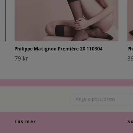
Philippe Matignon Premiére 20 110304
Ph
79 kr
89
Läs mer
S