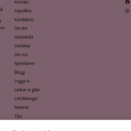
Kontakt
ng
Köpvillkor
Kundtjänst
t
som
Om BH
Skötselråd
Storlekar
Om oss
Nyhetsbrev
Blogg
Logga in
Länkar vi gillar
Certifieringar
Material
Tips
Ge bort ett presentkort!