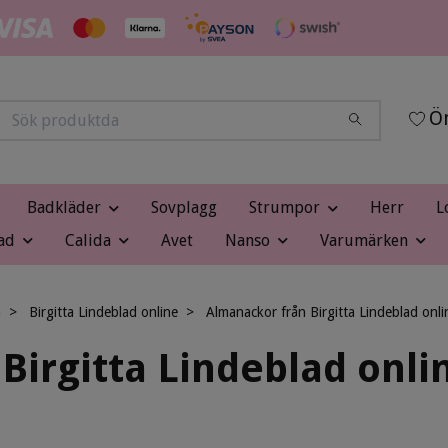
Ön
Badkläder
Sovplagg
Strumpor
Herr
L
ad
Calida
Avet
Nanso
Varumärken
m
Birgitta Lindeblad online
Almanackor från Birgitta Lindeblad onli
Birgitta Lindeblad onli