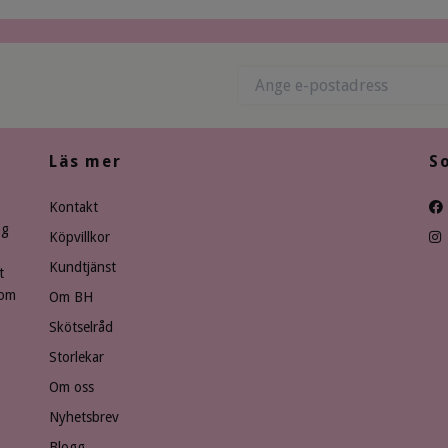
Läs mer
S
Kontakt
ng
Köpvillkor
Kundtjänst
t
som
Om BH
Skötselråd
Storlekar
Om oss
Nyhetsbrev
Blogg