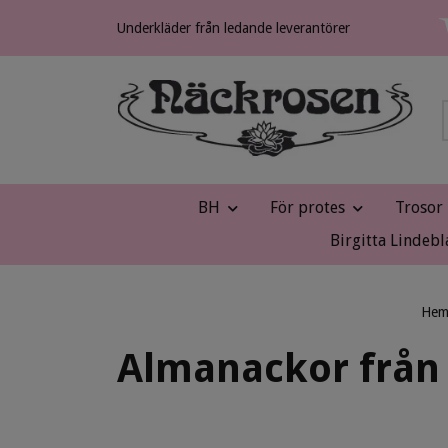
Underkläder från ledande leverantörer
BH
För protes
Trosor
Birgitta Lindebl
He
Almanackor från 