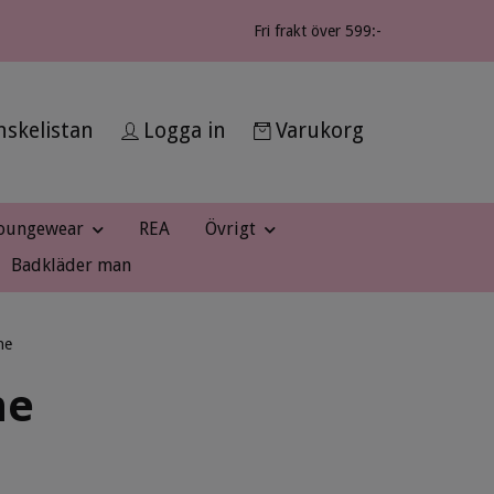
Fri frakt över 599:-
skelistan
Logga in
Varukorg
oungewear
REA
Övrigt
Badkläder man
ne
ne