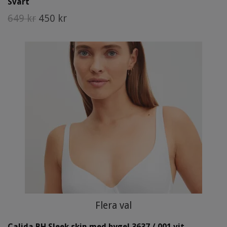
Svart
649 kr
450 kr
Flera val
Calida BH Sleek skin med bygel 3637 / 001 vit