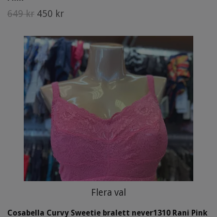
649 kr
450 kr
Flera val
Cosabella Curvy Sweetie bralett never1310 Rani Pink