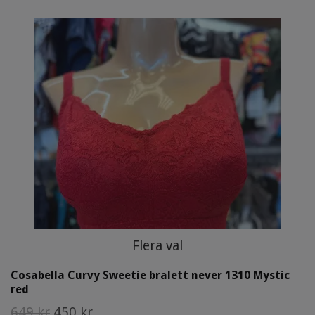
Flera val
Cosabella Curvy Sweetie bralett never 1310 Mystic
red
649 kr
450 kr