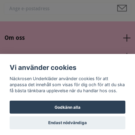
Om oss
Läs mer
Vi använder cookies
Sociala medier
Näckrosen Underkläder använder cookies för att
anpassa det innehåll som visas för dig och för att du ska
få bästa tänkbara upplevelse när du handlar hos oss.
Godkänn alla
© 2026 Näckrosen Underkläder
Endast nödvändiga