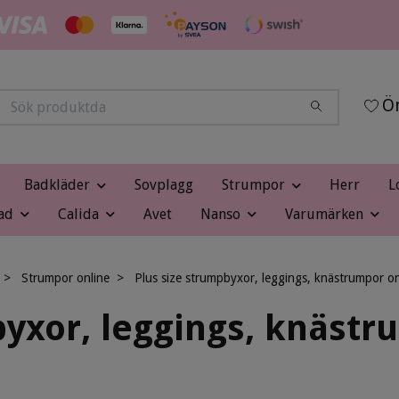
Ön
Badkläder
Sovplagg
Strumpor
Herr
L
ad
Calida
Avet
Nanso
Varumärken
Strumpor online
Plus size strumpbyxor, leggings, knästrumpor on
byxor, leggings, knästr