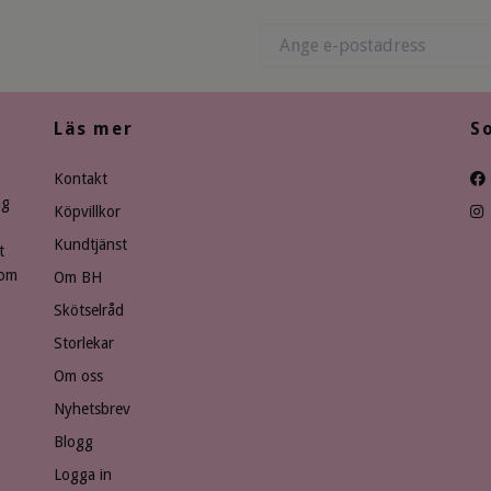
Läs mer
S
Kontakt
ng
Köpvillkor
Kundtjänst
t
som
Om BH
Skötselråd
Storlekar
Om oss
Nyhetsbrev
Blogg
Logga in