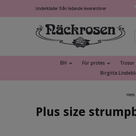
Underkläder från ledande leverantörer
BH
För protes
Trosor
Birgitta Lindebl
Hem
Plus size strump