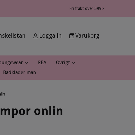
Fri frakt över 599:-
skelistan
Logga in
Varukorg
oungewear
REA
Övrigt
Badkläder man
lin
umpor onlin