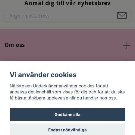
Anmäl dig till vår nyhetsbrev
Om oss
Läs mer
Vi använder cookies
Sociala medier
Näckrosen Underkläder använder cookies för att
anpassa det innehåll som visas för dig och för att du ska
få bästa tänkbara upplevelse när du handlar hos oss.
Godkänn alla
© 2026 Näckrosen Underkläder
Endast nödvändiga