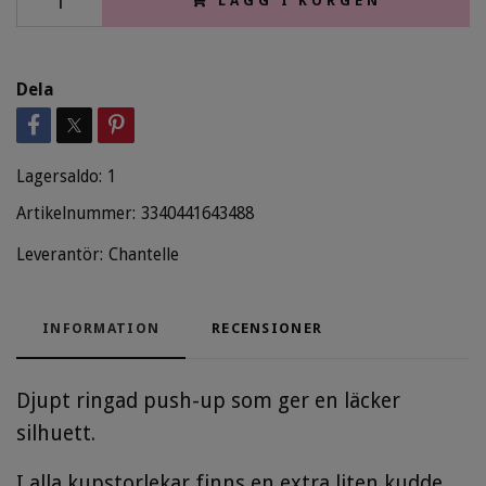
LÄGG I KORGEN
Dela
Lagersaldo:
1
Artikelnummer:
3340441643488
Leverantör:
Chantelle
INFORMATION
RECENSIONER
Djupt ringad push-up som ger en läcker
silhuett.
I alla kupstorlekar finns en extra liten kudde