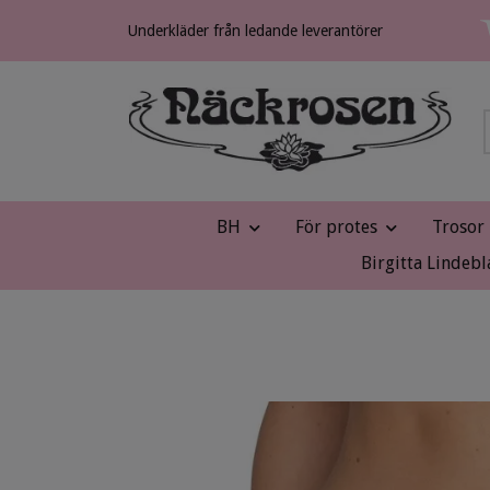
Underkläder från ledande leverantörer
BH
För protes
Trosor
Birgitta Lindebl