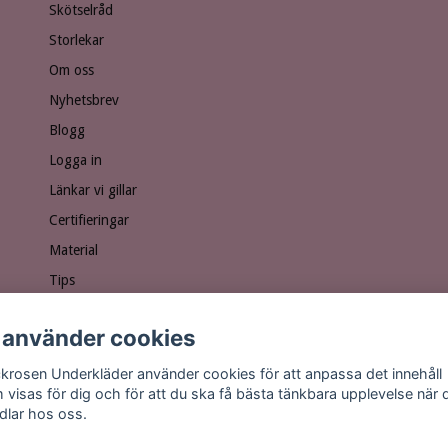
Skötselråd
Storlekar
Om oss
Nyhetsbrev
Blogg
Logga in
Länkar vi gillar
Certifieringar
Material
Tips
Ge bort ett presentkort!
 använder cookies
Personuppgiftspolicy
Vanliga frågor
krosen Underkläder använder cookies för att anpassa det innehåll
 visas för dig och för att du ska få bästa tänkbara upplevelse när 
dlar hos oss.