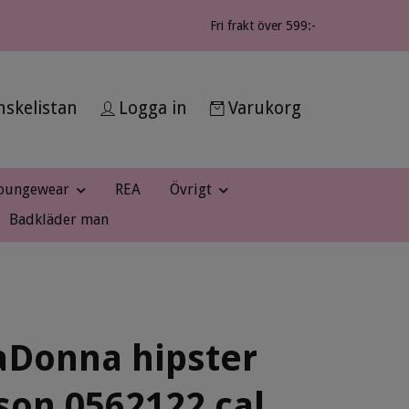
Fri frakt över 599:-
skelistan
Logga in
Varukorg
oungewear
REA
Övrigt
Badkläder man
aDonna hipster
on 0562122 cal