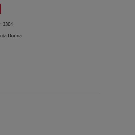
:
3304
ima Donna