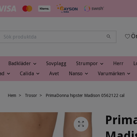
Ön
Badkläder
Sovplagg
Strumpor
Herr
L
ad
Calida
Avet
Nanso
Varumärken
Hem
Trosor
PrimaDonna hipster Madison 0562122 cal
Prim
Madis