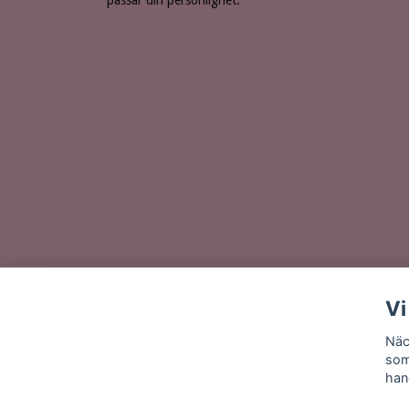
passar din personlighet.
Vi
Näc
som
han