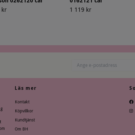
on 0262120 cal
0162121 cal
 kr
1 119 kr
Läs mer
S
Kontakt
ng
Köpvillkor
Kundtjänst
t
som
Om BH