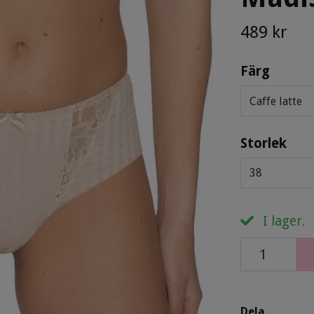
489 kr
Färg
Caffe latte
Storlek
38
I lager.
Dela