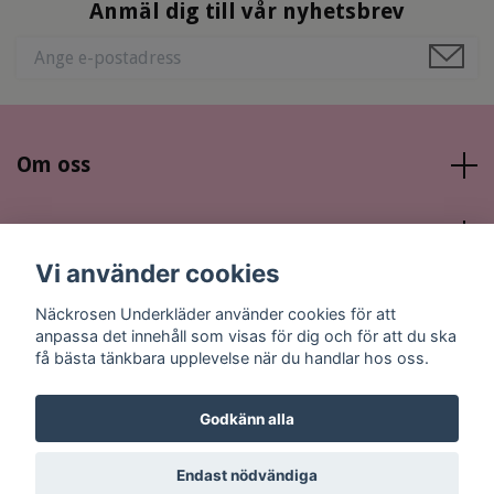
Anmäl dig till vår nyhetsbrev
Om oss
Läs mer
Vi använder cookies
Sociala medier
Näckrosen Underkläder använder cookies för att
anpassa det innehåll som visas för dig och för att du ska
få bästa tänkbara upplevelse när du handlar hos oss.
Godkänn alla
© 2026 Näckrosen Underkläder
Endast nödvändiga