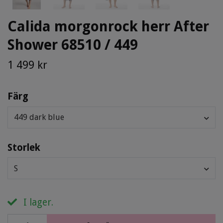
Calida morgonrock herr After
Shower 68510 / 449
1 499 kr
Färg
449 dark blue
Storlek
S
I lager.