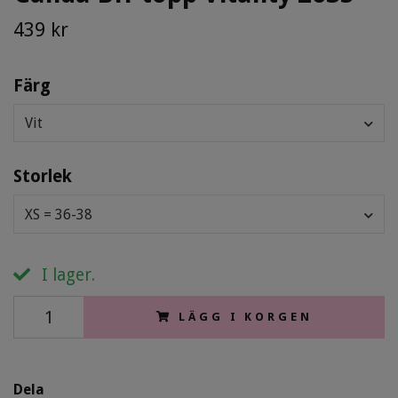
439 kr
Färg
Vit
Storlek
XS = 36-38
I lager.
LÄGG I KORGEN
Dela