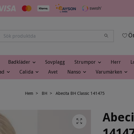
Ön
Badkläder
Sovplagg
Strumpor
Herr
L
ad
Calida
Avet
Nanso
Varumärken
Hem
BH
Abecita BH Classic 141475
Abeci
1414