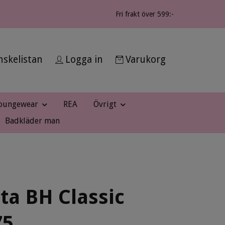
Fri frakt över 599:-
skelistan
Logga in
Varukorg
oungewear
REA
Övrigt
Badkläder man
ta BH Classic
75