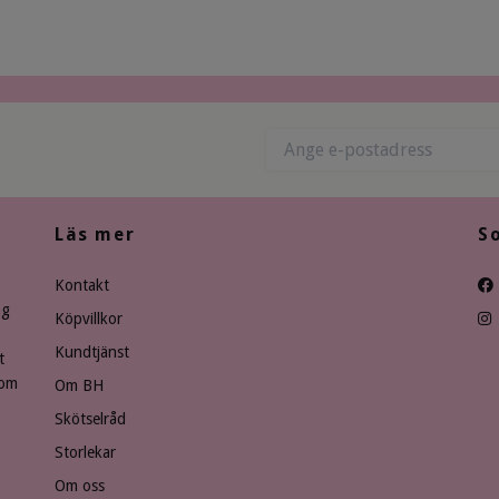
Läs mer
S
Kontakt
ng
Köpvillkor
Kundtjänst
t
som
Om BH
Skötselråd
Storlekar
Om oss