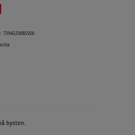
:
7394223685926
ecita
på bysten.