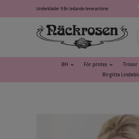
Underkläder från ledande leverantörer
BH
För protes
Trosor
Birgitta Lindebl