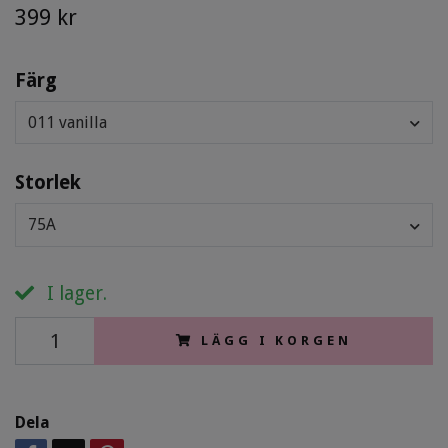
399 kr
Färg
011 vanilla
Storlek
75A
I lager.
LÄGG I KORGEN
Dela