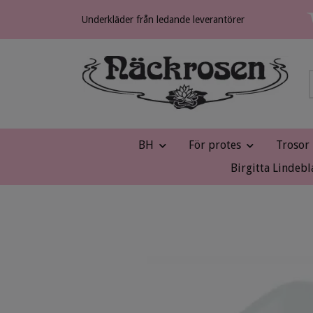
Underkläder från ledande leverantörer
BH
För protes
Trosor
Birgitta Lindebl