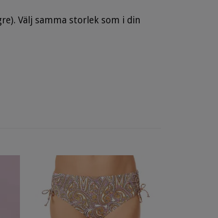
gre). Välj samma storlek som i din
Anita baddr
430 svart/v
1 499 kr