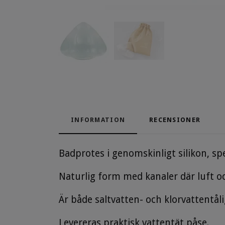
INFORMATION
RECENSIONER
Badprotes i genomskinligt silikon, spec
Naturlig form med kanaler där luft o
Är både saltvatten- och klorvattentåli
Levereras praktisk vattentät påse.