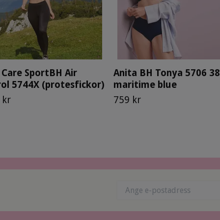
 Care SportBH Air
Anita BH Tonya 5706 3
ol 5744X (protesfickor)
maritime blue
 kr
759 kr