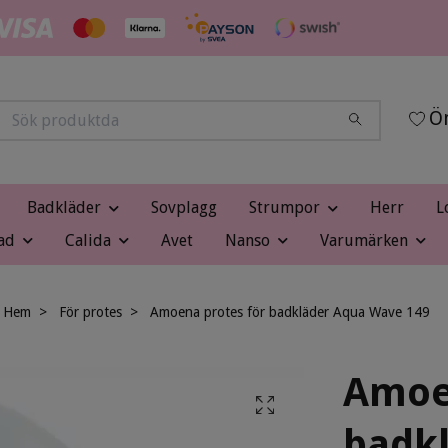
Ön
Badkläder
Sovplagg
Strumpor
Herr
L
ad
Calida
Avet
Nanso
Varumärken
Hem
För protes
Amoena protes för badkläder Aqua Wave 149
Amoe
badk