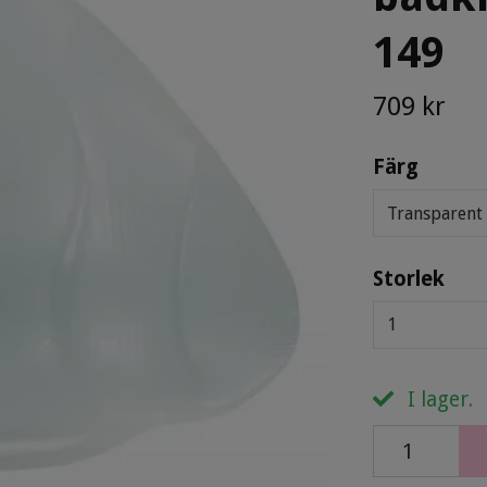
149
709 kr
Färg
Transparent
Storlek
1
I lager.