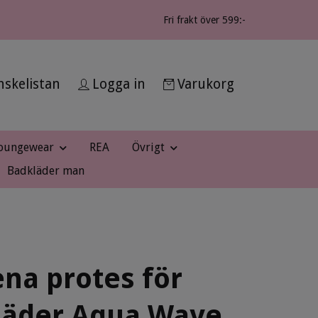
Fri frakt över 599:-
skelistan
Logga in
Varukorg
oungewear
REA
Övrigt
Badkläder man
na protes för
läder Aqua Wave