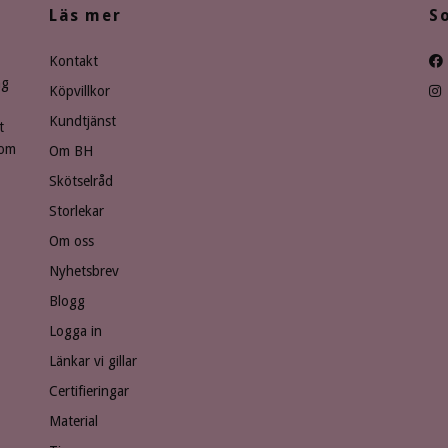
Läs mer
S
Kontakt
ng
Köpvillkor
Kundtjänst
t
som
Om BH
Skötselråd
Storlekar
Om oss
Nyhetsbrev
Blogg
Logga in
Länkar vi gillar
Certifieringar
Material