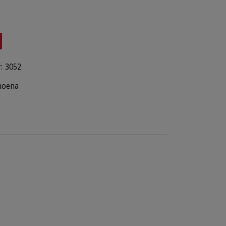
:
3052
oena