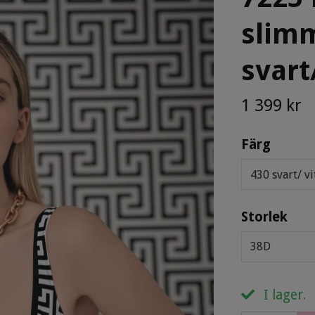
slimm
svart
1 399 kr
Färg
430 svart/ vi
Storlek
38D
I lager.