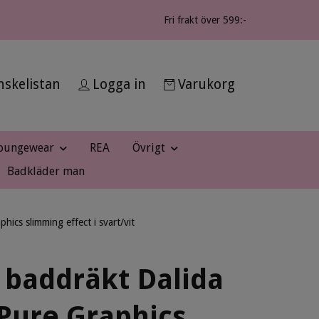
Fri frakt över 599:-
skelistan
Logga in
Varukorg
oungewear
REA
Övrigt
Badkläder man
ics slimming effect i svart/vit
 baddräkt Dalida
Pure Graphics