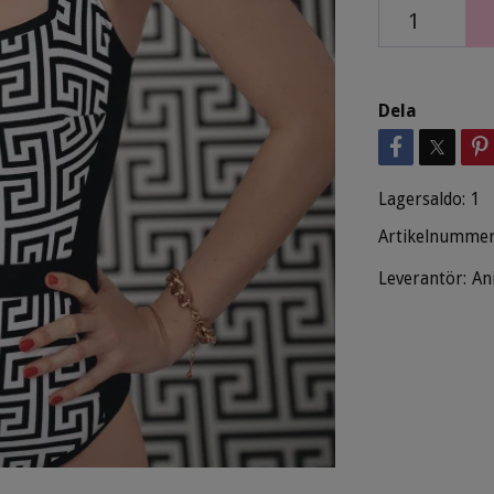
Dela
Lagersaldo:
1
Artikelnummer
Leverantör:
An