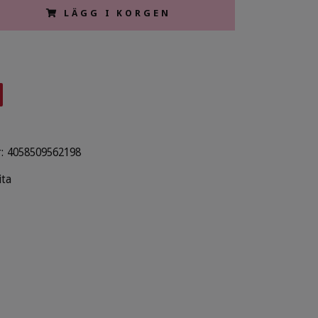
LÄGG I KORGEN
:
4058509562198
ita