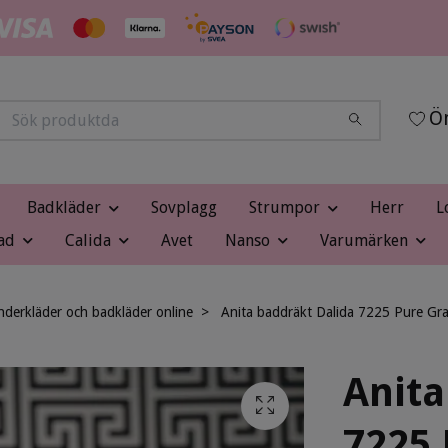
Ön
Badkläder
Sovplagg
Strumpor
Herr
L
ad
Calida
Avet
Nanso
Varumärken
nderkläder och badkläder online
Anita baddräkt Dalida 7225 Pure Graph
Anita
7225 