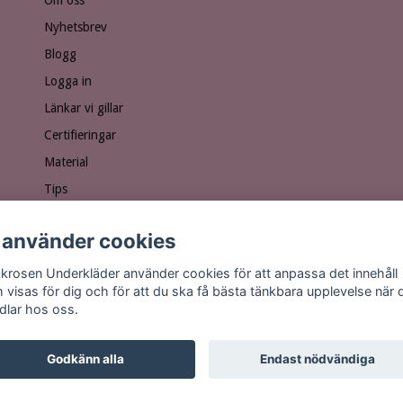
Nyhetsbrev
Blogg
Logga in
Länkar vi gillar
Certifieringar
Material
Tips
Ge bort ett presentkort!
 använder cookies
Personuppgiftspolicy
Vanliga frågor
krosen Underkläder använder cookies för att anpassa det innehåll
 visas för dig och för att du ska få bästa tänkbara upplevelse när 
dlar hos oss.
Godkänn alla
Endast nödvändiga