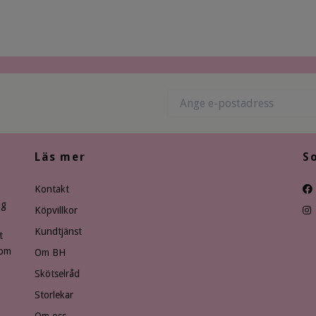
Läs mer
S
Kontakt
ng
Köpvillkor
Kundtjänst
t
som
Om BH
Skötselråd
Storlekar
Om oss