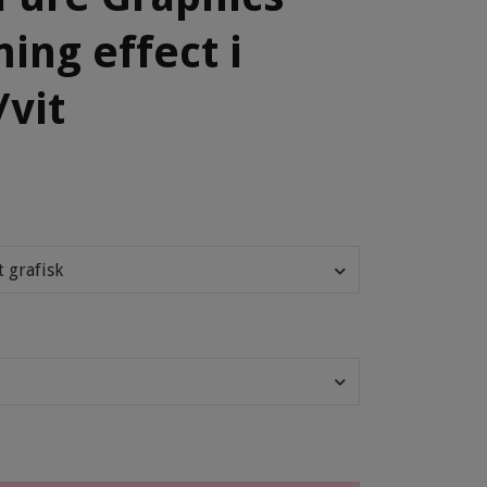
ing effect i
/vit
t grafisk