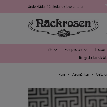
Underkläder från ledande leverantörer
BH
För protes
Trosor
Birgitta Lindebl
Hem
Varumärken
Anita u