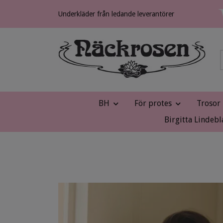
Underkläder från ledande leverantörer
BH
För protes
Trosor
Birgitta Lindebl