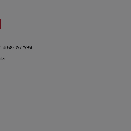
:
4058509775956
ita