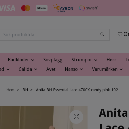
Ön
Badkläder
Sovplagg
Strumpor
Herr
L
ad
Calida
Avet
Nanso
Varumärken
Hem
BH
Anita BH Essential Lace 4700X candy pink 192
Anita
Lace 