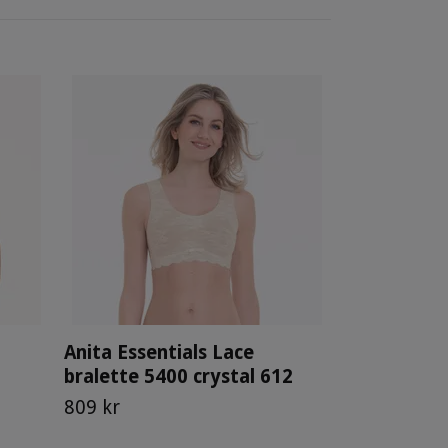
Anita Essen
brief 1343
249 kr
Anita Essentials Lace
bralette 5400 crystal 612
809 kr