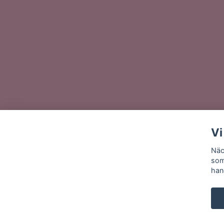
Vi
Näc
som
han
© 2026 Näckrosen Underkläder