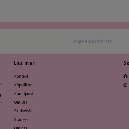
Läs mer
S
Kontakt
ng
Köpvillkor
Kundtjänst
t
som
Om BH
Skötselråd
Storlekar
Om oss