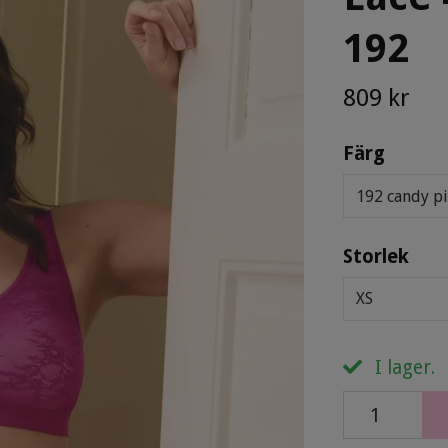
192
809 kr
Färg
192 candy p
Storlek
XS
I lager.