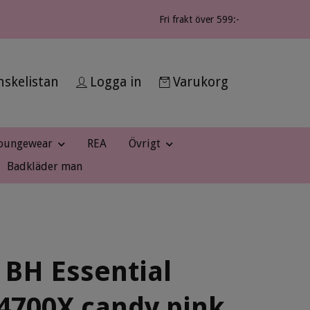
Fri frakt över 599:-
skelistan
Logga in
Varukorg
oungewear
REA
Övrigt
Badkläder man
 BH Essential
4700X candy pink