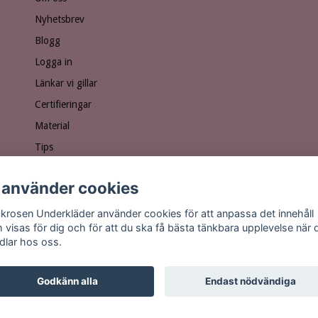
Nyhetsbrev
Blogg
Logga in
Länkar vi gillar
Certifieringar
Material
Tips
Ge bort ett presentkort!
 använder cookies
Personuppgiftspolicy
Vanliga frågor
krosen Underkläder använder cookies för att anpassa det innehåll
 visas för dig och för att du ska få bästa tänkbara upplevelse när 
dlar hos oss.
Godkänn alla
Endast nödvändiga