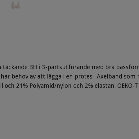
n täckande BH i 3-partsutförande med bra passform
har behov av att lägga i en protes.
Axelband som re
ull och 21% Polyamid/nylon och 2% elastan. OEKO-T