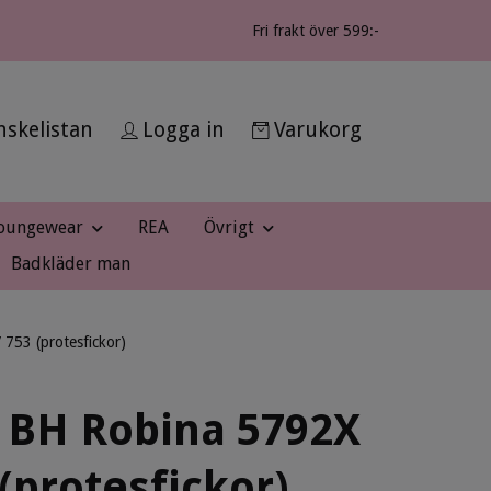
Fri frakt över 599:-
skelistan
Logga in
Varukorg
oungewear
REA
Övrigt
Badkläder man
753 (protesfickor)
 BH Robina 5792X
 (protesfickor)