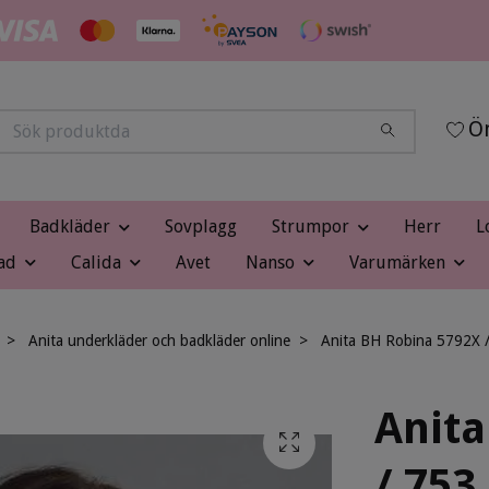
Ön
Badkläder
Sovplagg
Strumpor
Herr
L
ad
Calida
Avet
Nanso
Varumärken
Anita underkläder och badkläder online
Anita BH Robina 5792X / 
Anita
/ 753