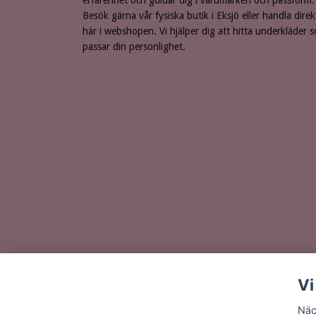
erfarenhet och guidar dig i varumärken och passform.
Besök gärna vår fysiska butik i Eksjö eller handla direk
här i webshopen. Vi hjälper dig att hitta underkläder 
passar din personlighet.
Vi
Näc