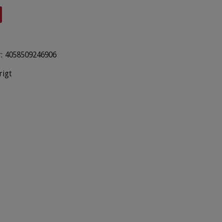
:
4058509246906
rigt