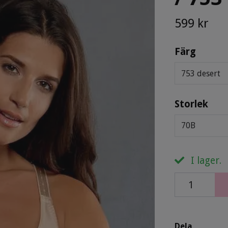
599 kr
Färg
753 desert
Storlek
70B
I lager.
Dela