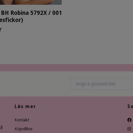
 BH Robina 5792X / 001
esfickor)
r
Läs mer
S
Kontakt
ng
Köpvillkor