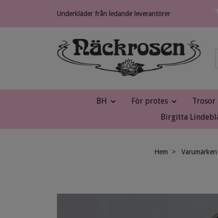
Underkläder från ledande leverantörer
BH
För protes
Trosor
Birgitta Lindebl
Hem
Varumärken