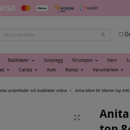
Ön
Badkläder
Sovplagg
Strumpor
Herr
L
ad
Calida
Avet
Nanso
Varumärken
nita underkläder och badkläder online
Anita bikini bh Marnie top 840
Anita
top 8