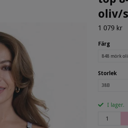
oliv/
1 079 kr
Färg
848 mörk oli
Storlek
38B
I lager.