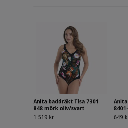
Anita baddräkt Tisa 7301
Anita
848 mörk oliv/svart
8401-
1 519 kr
649 k