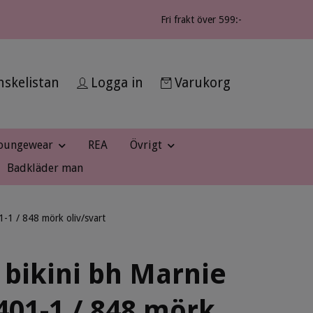
Fri frakt över 599:-
skelistan
Logga in
Varukorg
oungewear
REA
Övrigt
Badkläder man
1-1 / 848 mörk oliv/svart
 bikini bh Marnie
401-1 / 848 mörk