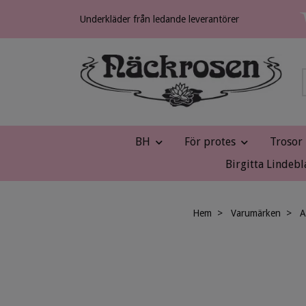
Underkläder från ledande leverantörer
BH
För protes
Trosor
Birgitta Lindebl
Hem
Varumärken
A