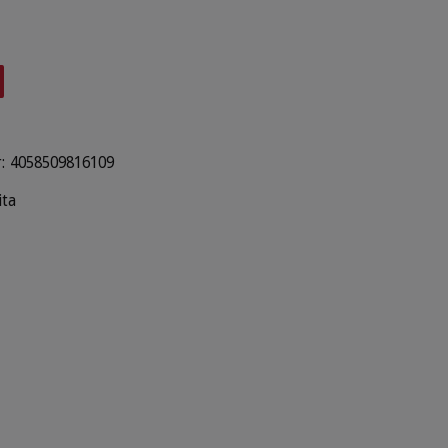
:
4058509816109
ita