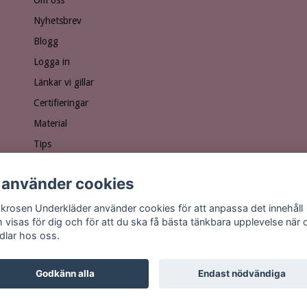
Nyhetsbrev
Blogg
Logga in
Länkar vi gillar
Certifieringar
Material
Tips
Ge bort ett presentkort!
 använder cookies
Personuppgiftspolicy
Vanliga frågor
krosen Underkläder använder cookies för att anpassa det innehåll
 visas för dig och för att du ska få bästa tänkbara upplevelse när 
dlar hos oss.
Godkänn alla
Endast nödvändiga