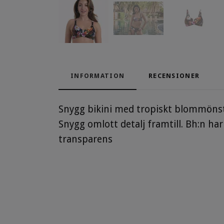
INFORMATION
RECENSIONER
Snygg bikini med tropiskt blommönste
Snygg o
mlot
t detalj framtill.
Bh:n har
transparens