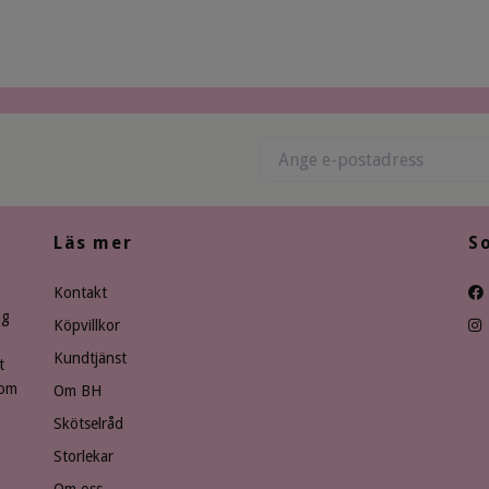
Läs mer
S
Kontakt
ng
Köpvillkor
Kundtjänst
t
som
Om BH
Skötselråd
Storlekar
Om oss