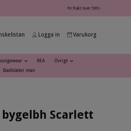
Fri frakt över 599:-
skelistan
Logga in
Varukorg
oungewear
REA
Övrigt
Badkläder man
 bygelbh Scarlett