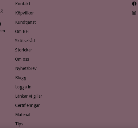
Kontakt
ng
Köpvillkor
Kundtjänst
t
som
Om BH
Skötselråd
Storlekar
Om oss
Nyhetsbrev
Blogg
Logga in
Länkar vi gillar
Certifieringar
Material
Tips
Ge bort ett presentkort!