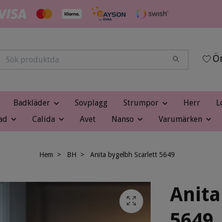
Ön
Badkläder
Sovplagg
Strumpor
Herr
L
ad
Calida
Avet
Nanso
Varumärken
Hem
BH
Anita bygelbh Scarlett 5649
Anita
5649