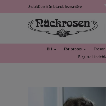
Underkläder från ledande leverantörer
BH
För protes
Trosor
Birgitta Lindebl