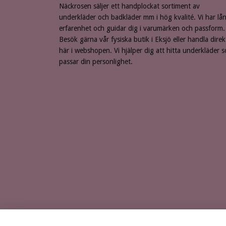
Näckrosen säljer ett handplockat sortiment av
underkläder och badkläder mm i hög kvalité. Vi har lå
erfarenhet och guidar dig i varumärken och passform.
Besök gärna vår fysiska butik i Eksjö eller handla direk
här i webshopen. Vi hjälper dig att hitta underkläder 
passar din personlighet.