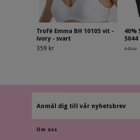
Trofé Emma BH 10105 vit -
40% 
ivory - svart
5044
359 kr
649 kr
Anmäl dig till vår nyhetsbrev
Om oss