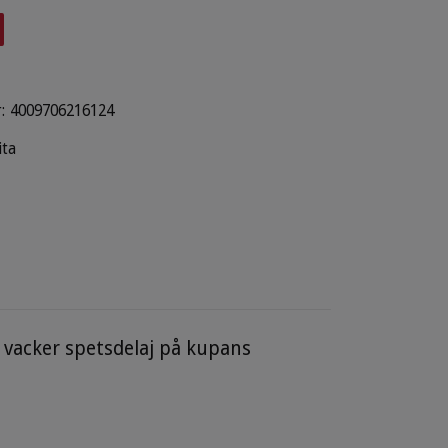
:
4009706216124
ita
vacker spetsdelaj på kupans