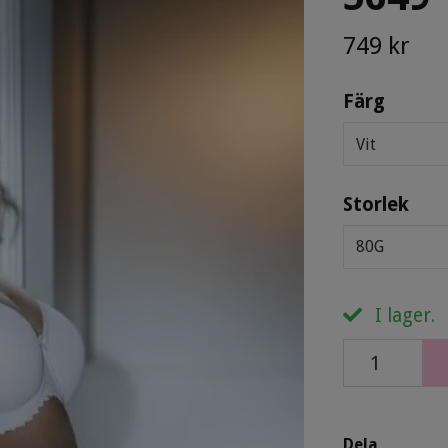
749 kr
Färg
Vit
Storlek
80G
I lager.
Dela