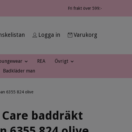
Fri frakt över 599:-
skelistan
Logga in
Varukorg
oungewear
REA
Övrigt
Badkläder man
ban 6355 824 olive
 Care baddräkt
n 6355 824 olive