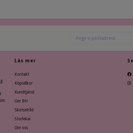
Läs mer
S
Kontakt
ng
Köpvillkor
Kundtjänst
t
som
Om BH
Skötselråd
Storlekar
Om oss