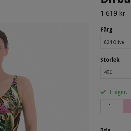
1 619 kr
Färg
824 Olive
Storlek
40E
I lager.
Dela