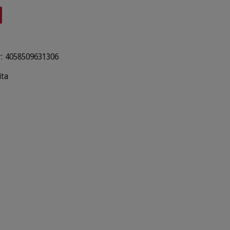
:
4058509631306
ita