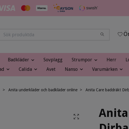
Ön
Badkläder
Sovplagg
Strumpor
Herr
L
ad
Calida
Avet
Nanso
Varumärken
n
Anita underkläder och badkläder online
Anita Care baddräkt Dir
Anita
Dirba