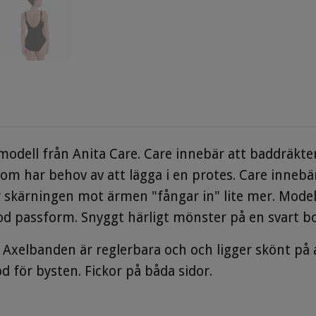
odell från Anita Care. Care innebär att baddräkten
om har behov av att lägga i en protes. Care innebä
är skärningen mot ärmen "fångar in" lite mer. Mode
d passform. Snyggt härligt mönster på en svart b
Axelbanden är reglerbara och och ligger skönt på a
d för bysten. Fickor på båda sidor.