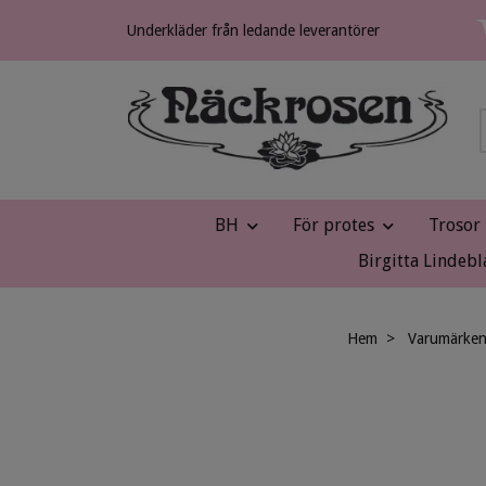
Underkläder från ledande leverantörer
BH
För protes
Trosor
Birgitta Lindebl
Hem
Varumärke