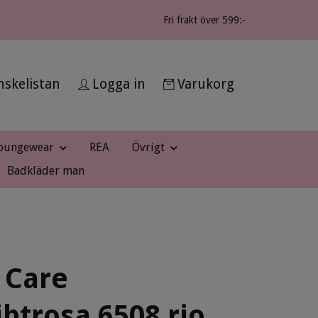
Fri frakt över 599:-
skelistan
Logga in
Varukorg
oungewear
REA
Övrigt
Badkläder man
 Care
ibtrosa 6508 rio