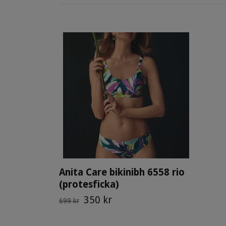
Anita Care bikinibh 6558 rio
(protesficka)
350 kr
699 kr