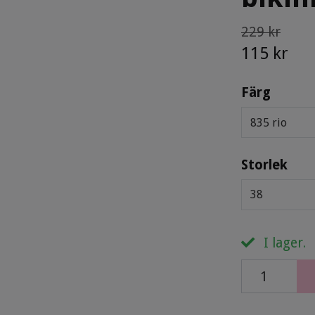
229 kr
115 kr
Färg
835 rio
Storlek
38
I lager.