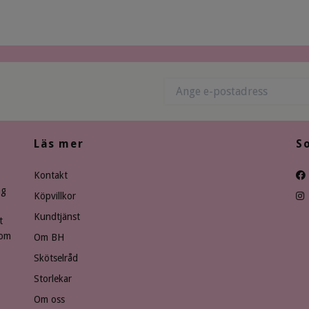
Läs mer
S
Kontakt
ng
Köpvillkor
Kundtjänst
t
som
Om BH
Skötselråd
Storlekar
Om oss