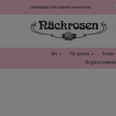
Underkläder från ledande leverantörer
BH
För protes
Trosor
Birgitta Lindebl