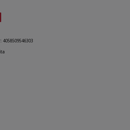
:
4058509546303
ita