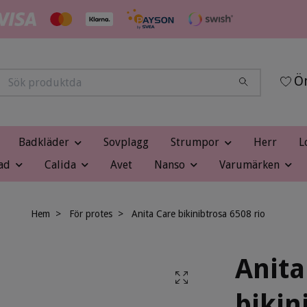
Ön
Badkläder
Sovplagg
Strumpor
Herr
L
ad
Calida
Avet
Nanso
Varumärken
Hem
För protes
Anita Care bikinibtrosa 6508 rio
Anita
bikin