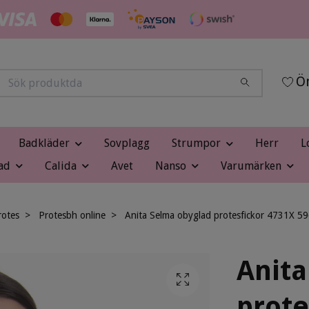
Ön
Badkläder
Sovplagg
Strumpor
Herr
L
ad
Calida
Avet
Nanso
Varumärken
rotes
Protesbh online
Anita Selma obyglad protesfickor 4731X 
Anita
prote