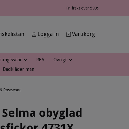
Fri frakt över 599:-
skelistan
Logga in
Varukorg
oungewear
REA
Övrigt
Badkläder man
596 Rosewood
 Selma obyglad
sfickor 4731X