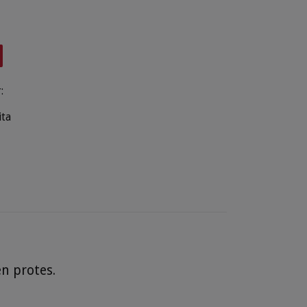
:
ita
.
en protes.