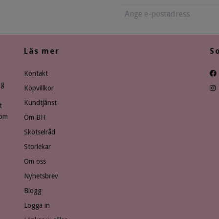
Läs mer
S
Kontakt
ng
Köpvillkor
Kundtjänst
t
som
Om BH
Skötselråd
Storlekar
Om oss
Nyhetsbrev
Blogg
Logga in