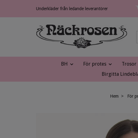
Underkläder från ledande leverantörer
BH
För protes
Trosor
Birgitta Lindebl
Hem
För p