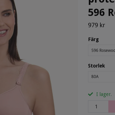
596 
979 kr
Färg
596 Rosewo
Storlek
80A
I lager.