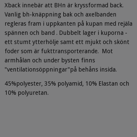
Xback innebär att BHn är kryssformad back.
Vanlig bh-knäppning bak och axelbanden
regleras fram i uppkanten på kupan med rejäla
spännen och band . Dubbelt lager i kuporna -
ett stumt ytterhölje samt ett mjukt och skönt
foder som är fukttransporterande. Mot
armhålan och under bysten finns
"ventilationsöppningar"på behåns insida.
45%polyester, 35% polyamid, 10% Elastan och
10% polyuretan.