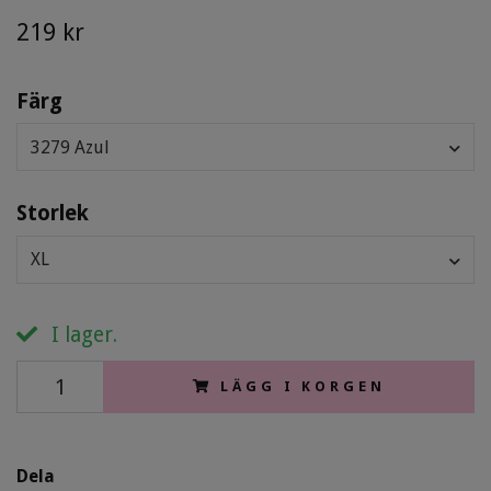
219 kr
Färg
3279 Azul
Storlek
XL
I lager.
LÄGG I KORGEN
Dela