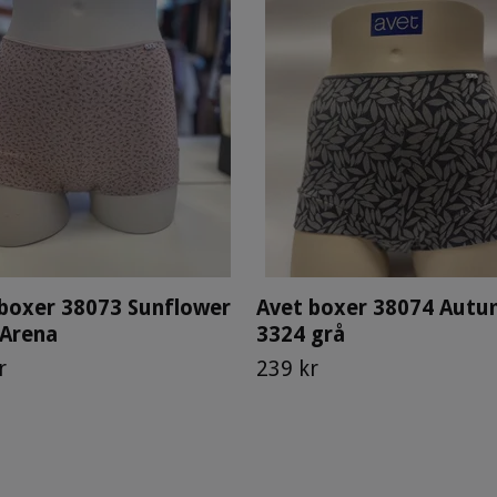
boxer 38073 Sunflower
Avet boxer 38074 Aut
 Arena
3324 grå
r
239 kr