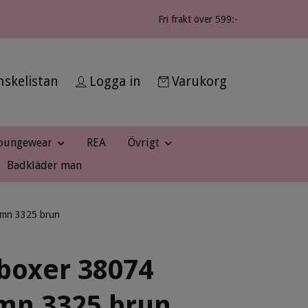
Fri frakt över 599:-
skelistan
Logga in
Varukorg
oungewear
REA
Övrigt
Badkläder man
umn 3325 brun
boxer 38074
mn 3325 brun