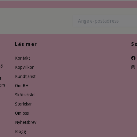
Läs mer
S
Kontakt
ng
Köpvillkor
Kundtjänst
t
som
Om BH
Skötselråd
Storlekar
Om oss
Nyhetsbrev
Blogg