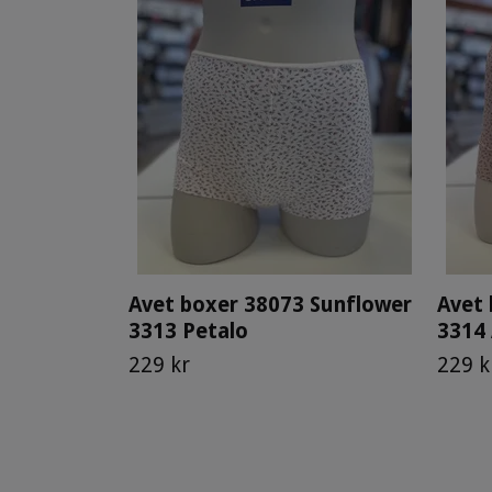
Avet boxer 38073 Sunflower
Avet 
3313 Petalo
3314
229 kr
229 k