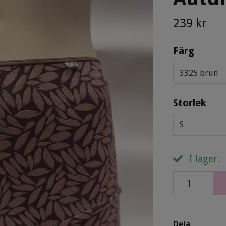
239 kr
Färg
3325 brun
Storlek
S
I lager.
Dela