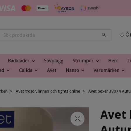
Ön
Badkläder
Sovplagg
Strumpor
Herr
L
ad
Calida
Avet
Nanso
Varumärken
rken
Avet trosor, linnen och tights online
Avet boxer 38074 Aut
Avet 
Autu