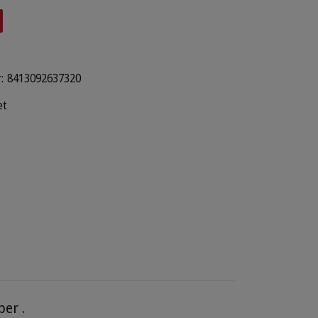
:
8413092637320
et
ber .