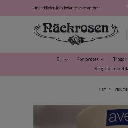
Underkläder från ledande leverantörer
BH
För protes
Trosor
Birgitta Lindebl
Hem
Varumä