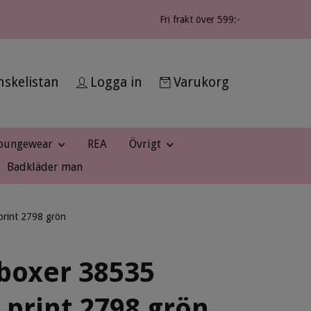
Fri frakt över 599:-
skelistan
Logga in
Varukorg
oungewear
REA
Övrigt
Badkläder man
print 2798 grön
boxer 38535
 print 2798 grön