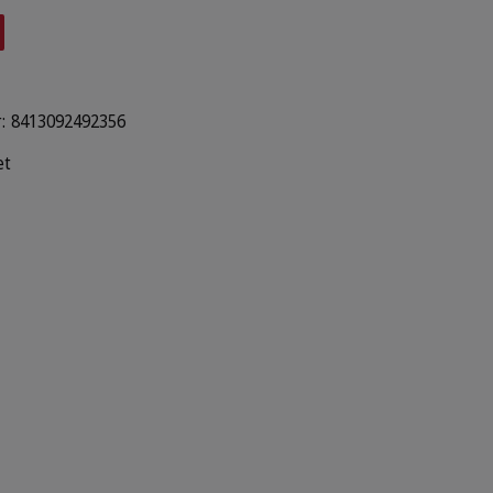
:
8413092492356
et