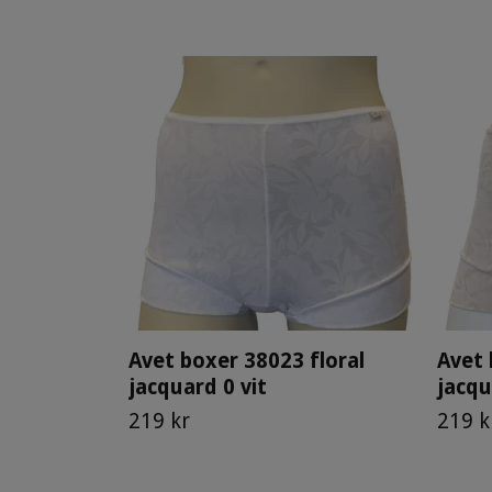
Avet boxer 38023 floral
Avet 
jacquard 0 vit
jacqu
219 kr
219 k