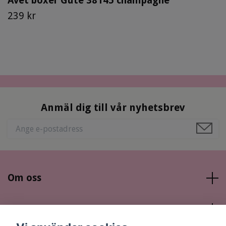
Avet boxer Gute 38145 champagne
239 kr
Anmäl dig till vår nyhetsbrev
Om oss
Läs mer