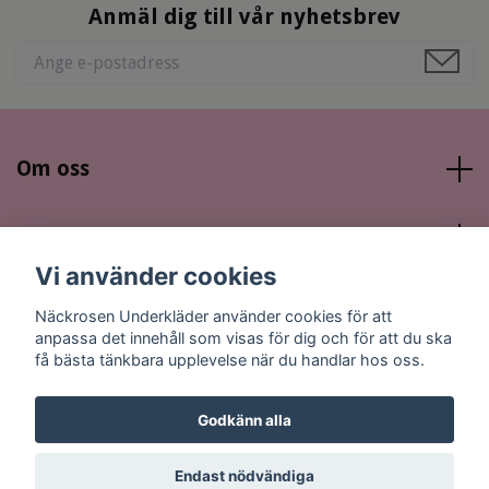
Anmäl dig till vår nyhetsbrev
Om oss
Läs mer
Vi använder cookies
Sociala medier
Näckrosen Underkläder använder cookies för att
anpassa det innehåll som visas för dig och för att du ska
få bästa tänkbara upplevelse när du handlar hos oss.
Godkänn alla
© 2026 Näckrosen Underkläder
Endast nödvändiga