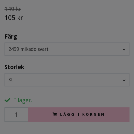
149 kr
105 kr
Färg
2499 mikado svart
Storlek
XL
I lager.
LÄGG I KORGEN