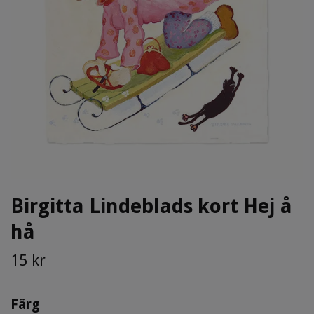
Birgitta Lindeblads kort Hej å
hå
15 kr
Färg