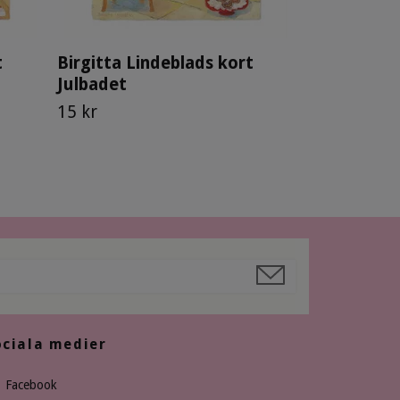
t
Birgitta Lindeblads kort
Julbadet
15 kr
ociala medier
Facebook