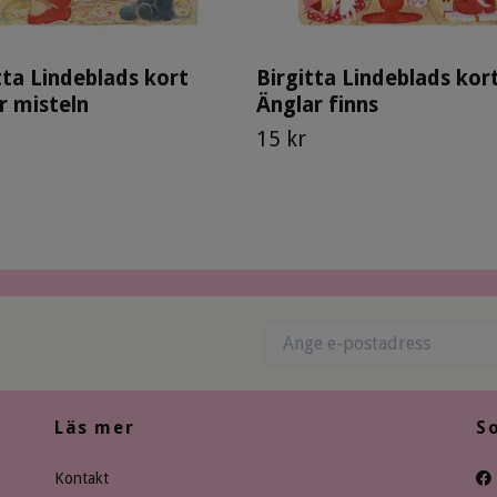
tta Lindeblads kort
Birgitta Lindeblads kor
 misteln
Änglar finns
15 kr
Läs mer
S
Kontakt