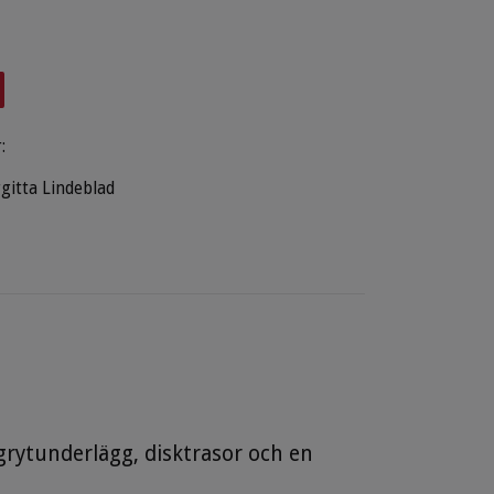
:
rgitta Lindeblad
 grytunderlägg, disktrasor och en