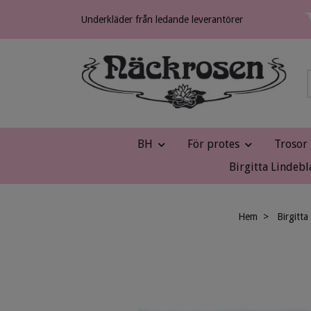
Underkläder från ledande leverantörer
BH
För protes
Trosor
Birgitta Lindebl
Hem
Birgitta