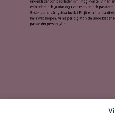
underkläder och badkläder mm i hög kvalité. Vi har lå
erfarenhet och guidar dig i varumärken och passform.
Besök gärna vår fysiska butik i Eksjö eller handla direk
här i webshopen. Vi hjälper dig att hitta underkläder 
passar din personlighet.
Vi