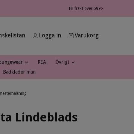
Fri frakt över 599:-
skelistan
Logga in
Varukorg
oungewear
REA
Övrigt
Badkläder man
emesterhälsning
tta Lindeblads