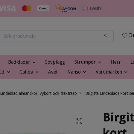
Ön
Badkläder
Sovplagg
Strumpor
Herr
L
ad
Calida
Avet
Nanso
Varumärken
 Lindeblad almanckor, vykort och disktraso
Birgitta Lindeblads kort s
Birgi
kort