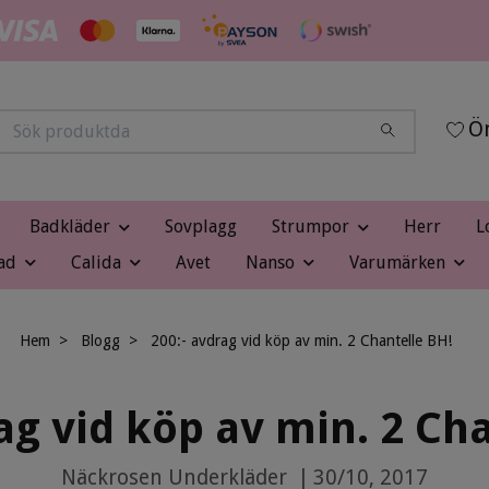
Ön
Badkläder
Sovplagg
Strumpor
Herr
L
ad
Calida
Avet
Nanso
Varumärken
Hem
Blogg
200:- avdrag vid köp av min. 2 Chantelle BH!
ag vid köp av min. 2 Ch
Näckrosen Underkläder
|
30/10, 2017