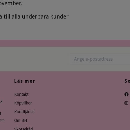
november.
a till alla underbara kunder
Läs mer
S
Kontakt
ng
Köpvillkor
Kundtjänst
t
som
Om BH
Skötselråd