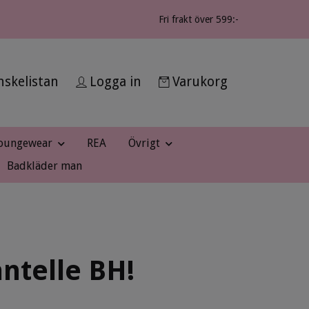
Fri frakt över 599:-
skelistan
Logga in
Varukorg
oungewear
REA
Övrigt
Badkläder man
antelle BH!