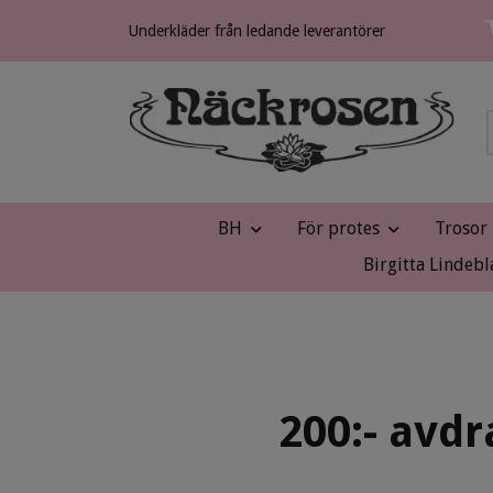
Underkläder från ledande leverantörer
BH
För protes
Trosor
Birgitta Lindebl
200:- avdr