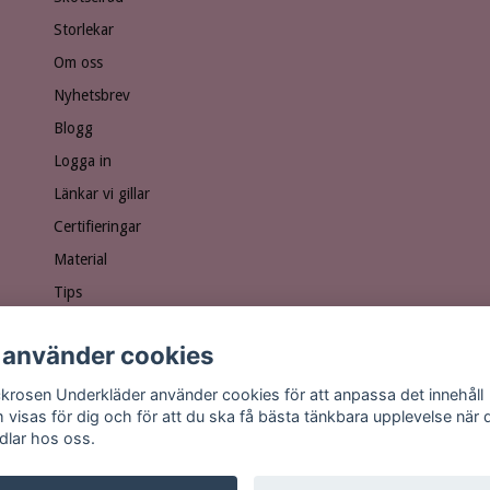
Storlekar
Om oss
Nyhetsbrev
Blogg
Logga in
Länkar vi gillar
Certifieringar
Material
Tips
Ge bort ett presentkort!
 använder cookies
Personuppgiftspolicy
Vanliga frågor
krosen Underkläder använder cookies för att anpassa det innehåll
 visas för dig och för att du ska få bästa tänkbara upplevelse när 
dlar hos oss.