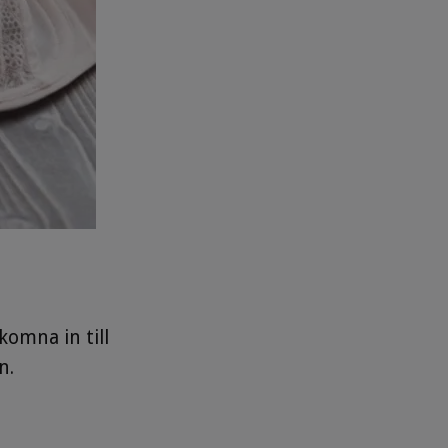
lkomna in till
n.