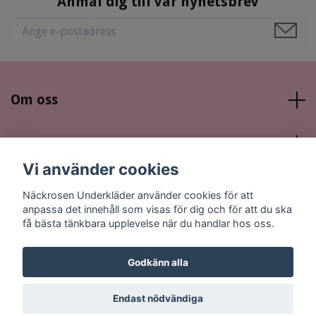
Anmäl dig till vår nyhetsbrev
Om oss
Läs mer
Vi använder cookies
Sociala medier
Näckrosen Underkläder använder cookies för att
anpassa det innehåll som visas för dig och för att du ska
få bästa tänkbara upplevelse när du handlar hos oss.
Godkänn alla
© 2026 Näckrosen Underkläder
Endast nödvändiga