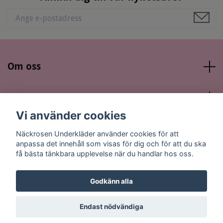
Om oss
Läs mer
Vi använder cookies
Sociala medier
Näckrosen Underkläder använder cookies för att
anpassa det innehåll som visas för dig och för att du ska
få bästa tänkbara upplevelse när du handlar hos oss.
Godkänn alla
© 2026 Näckrosen Underkläder
Endast nödvändiga