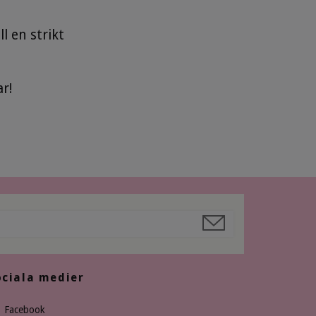
l en strikt
r!
ociala medier
Facebook