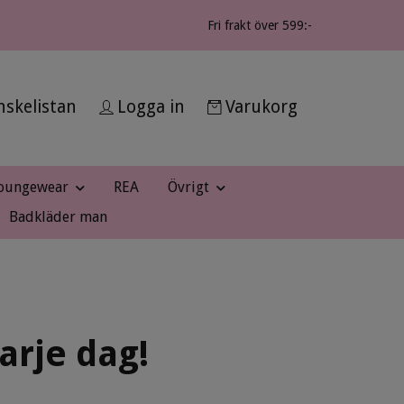
Fri frakt över 599:-
skelistan
Logga in
Varukorg
oungewear
REA
Övrigt
Badkläder man
arje dag!