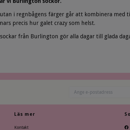
r vi Burlington sockor.
rutan i regnbågens färger går att kombinera med til
nnars precis hur galet crazy som helst.
sockar från Burlington gör alla dagar till glada daga
Läs mer
S
Kontakt