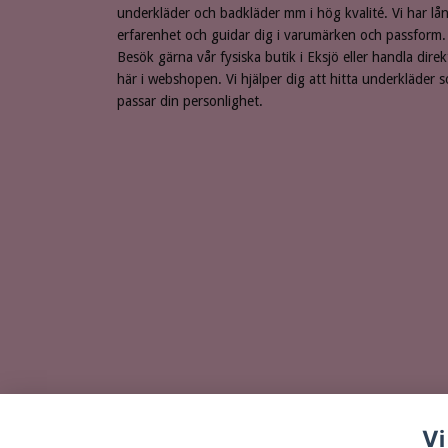
underkläder och badkläder mm i hög kvalité. Vi har lå
erfarenhet och guidar dig i varumärken och passform.
Besök gärna vår fysiska butik i Eksjö eller handla direk
här i webshopen. Vi hjälper dig att hitta underkläder 
passar din personlighet.
Vi