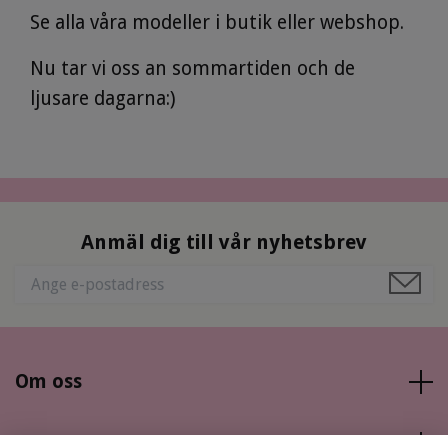
Se alla våra modeller i butik eller webshop.
Nu tar vi oss an sommartiden och de
ljusare dagarna:)
Anmäl dig till vår nyhetsbrev
Om oss
Läs mer