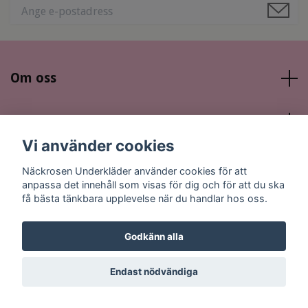
Om oss
Läs mer
Vi använder cookies
Sociala medier
Näckrosen Underkläder använder cookies för att
anpassa det innehåll som visas för dig och för att du ska
få bästa tänkbara upplevelse när du handlar hos oss.
Godkänn alla
© 2026 Näckrosen Underkläder
Endast nödvändiga