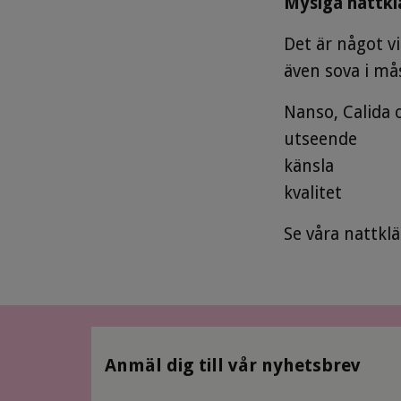
Mysiga nattklä
Det är något v
även sova i må
Nanso, Calida o
utseende
känsla
kvalitet
Se våra nattklä
Anmäl dig till vår nyhetsbrev