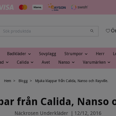
Ön
Badkläder
Sovplagg
Strumpor
Herr
L
ad
Calida
Avet
Nanso
Varumärken
Hem
Blogg
Mjuka klappar från Calida, Nanso och Rayville.
ar från Calida, Nanso o
Näckrosen Underkläder
|
12/12, 2016