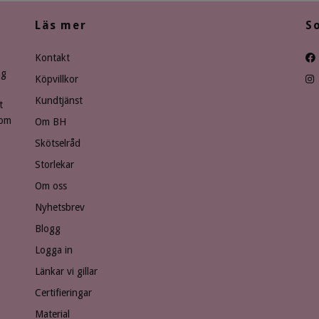
Läs mer
S
Kontakt
ng
Köpvillkor
Kundtjänst
t
som
Om BH
Skötselråd
Storlekar
Om oss
Nyhetsbrev
Blogg
Logga in
Länkar vi gillar
Certifieringar
Material