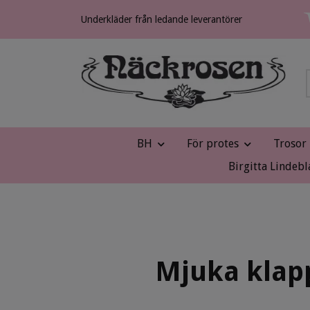
Underkläder från ledande leverantörer
BH
För protes
Trosor
Birgitta Lindebl
Mjuka klapp