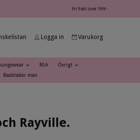
Fri frakt över 599:-
skelistan
Logga in
Varukorg
oungewear
REA
Övrigt
Badkläder man
ch Rayville.