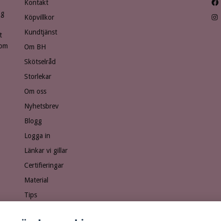
Kontakt
ng
Köpvillkor
Kundtjänst
t
som
Om BH
Skötselråd
Storlekar
Om oss
Nyhetsbrev
Blogg
Logga in
Länkar vi gillar
Certifieringar
Material
Tips
Ge bort ett presentkort!