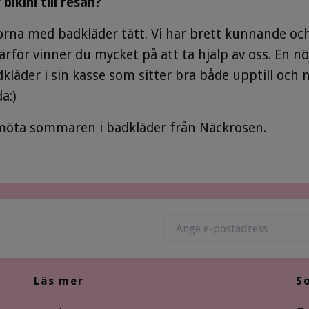
bikini till resan?
rna med badkläder tätt. Vi har brett kunnande oc
Därför vinner du mycket på att ta
hjälp av oss. En n
läder i sin kasse som sitter bra både upptill och ne
a:)
möta sommaren i badkläder från Näckrosen.
Läs mer
S