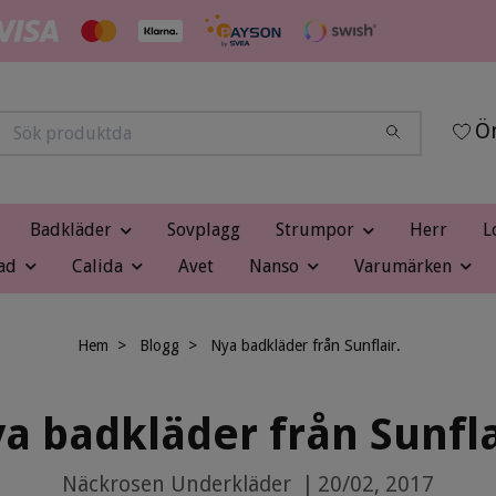
Ön
Badkläder
Sovplagg
Strumpor
Herr
L
ad
Calida
Avet
Nanso
Varumärken
Hem
Blogg
Nya badkläder från Sunflair.
a badkläder från Sunfla
Näckrosen Underkläder
|
20/02, 2017