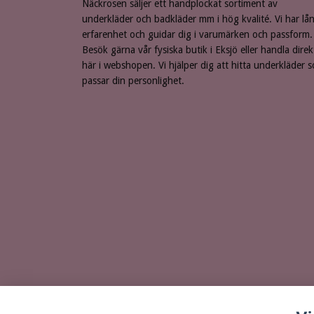
Näckrosen säljer ett handplockat sortiment av
underkläder och badkläder mm i hög kvalité. Vi har lå
erfarenhet och guidar dig i varumärken och passform.
Besök gärna vår fysiska butik i Eksjö eller handla direk
här i webshopen. Vi hjälper dig att hitta underkläder 
passar din personlighet.