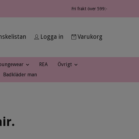
Fri frakt över 599:-
skelistan
Logga in
Varukorg
oungewear
REA
Övrigt
Badkläder man
ir.