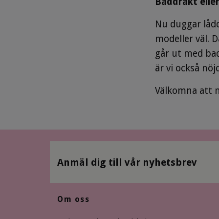
Baddräkt eller 
Nu duggar lådo
modeller väl. 
går ut med badk
är vi också nöjd
Välkomna att 
Anmäl dig till vår nyhetsbrev
Om oss