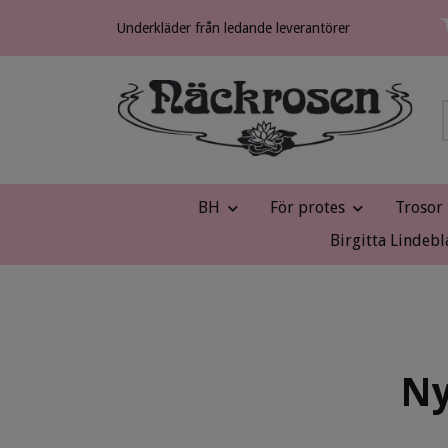
Underkläder från ledande leverantörer
BH
För protes
Trosor
Birgitta Lindebl
Ny