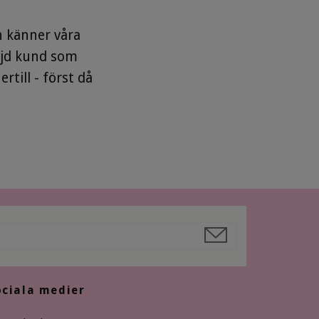
h känner våra
öjd kund som
rtill - först då
ociala medier