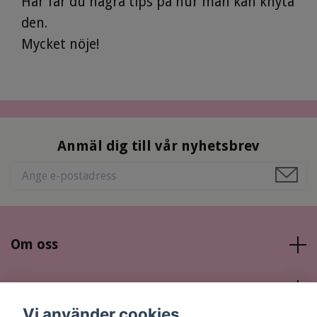
Här får du några tips på hur man kan knyta
den.
Mycket nöje!
Anmäl dig till vår nyhetsbrev
Om oss
Läs mer
Vi använder cookies