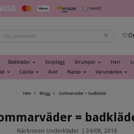
Ön
Badkläder
Sovplagg
Strumpor
Herr
L
ad
Calida
Avet
Nanso
Varumärken
Hem
Blogg
Sommarväder = badkläder
ommarväder = badkläd
Näckrosen Underkläder
|
24/08, 2016