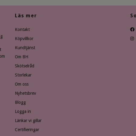
Läs mer
S
Kontakt
ng
Köpvillkor
Kundtjänst
t
som
Om BH
Skötselråd
Storlekar
Om oss
Nyhetsbrev
Blogg
Logga in
Länkar vi gillar
Certifieringar