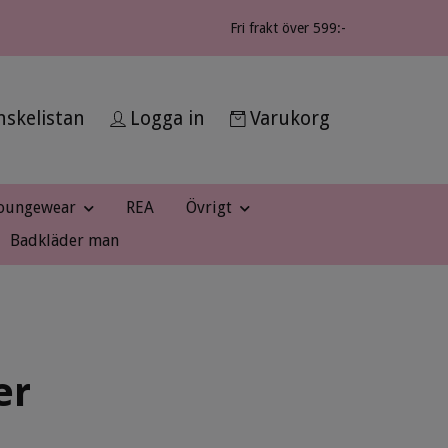
Fri frakt över 599:-
skelistan
Logga in
Varukorg
oungewear
REA
Övrigt
Badkläder man
er