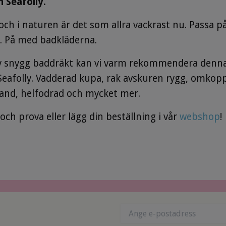
 Seafolly.
h i naturen är det som allra vackrast nu. Passa på 
es. På med badkläderna.
ny snygg baddräkt kan vi varm rekommendera denna
Seafolly. Vadderad kupa, rak avskuren rygg, omkop
band, helfodrad och mycket mer.
ch prova eller lägg din beställning i vår
webshop
!