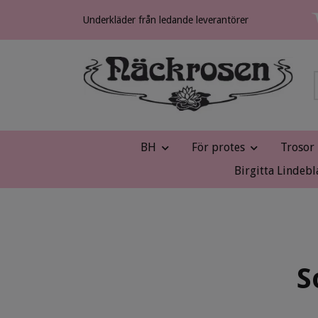
Underkläder från ledande leverantörer
BH
För protes
Trosor
Birgitta Lindebl
S