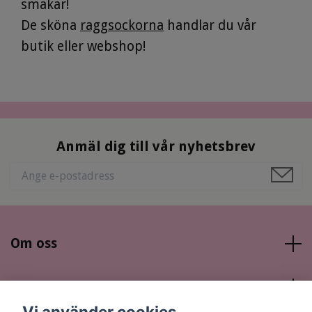
smakar!
De sköna
raggsockorna
handlar du vår
butik eller webshop!
Anmäl dig till vår nyhetsbrev
Om oss
Läs mer
Vi använder cookies