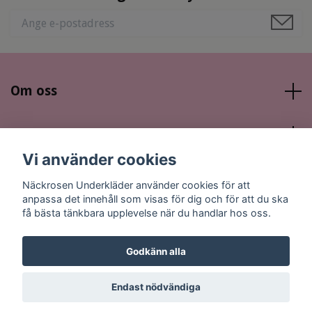
Om oss
Läs mer
Vi använder cookies
Sociala medier
Näckrosen Underkläder använder cookies för att
anpassa det innehåll som visas för dig och för att du ska
få bästa tänkbara upplevelse när du handlar hos oss.
Godkänn alla
© 2026 Näckrosen Underkläder
Endast nödvändiga