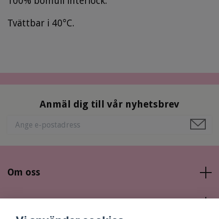
100% bomull interlock.
Tvättbar i 40
°C.
Anmäl dig till vår nyhetsbrev
Om oss
Läs mer