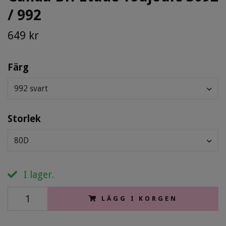
/ 992
649 kr
Färg
992 svart
Storlek
80D
I lager.
LÄGG I KORGEN