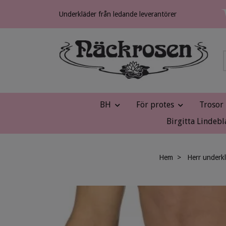
Underkläder från ledande leverantörer
BH
För protes
Trosor
Birgitta Lindebl
Hem
Herr underk