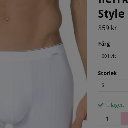
Style
359 kr
Färg
001 vit
Storlek
S
I lager.