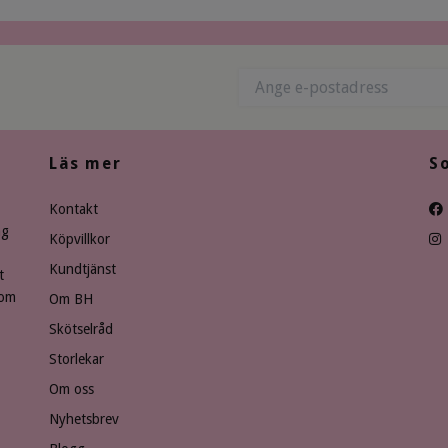
Läs mer
S
Kontakt
ng
Köpvillkor
Kundtjänst
t
som
Om BH
Skötselråd
Storlekar
Om oss
Nyhetsbrev