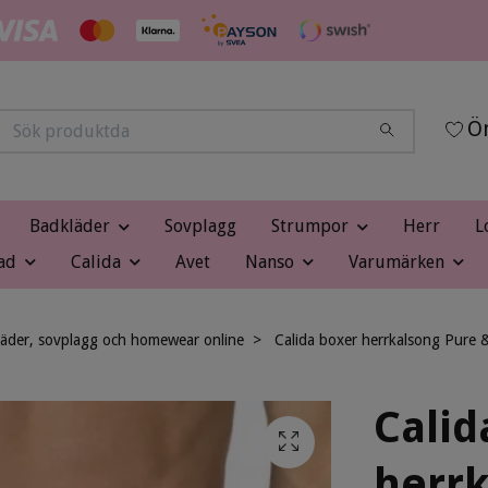
Ön
Badkläder
Sovplagg
Strumpor
Herr
L
ad
Calida
Avet
Nanso
Varumärken
läder, sovplagg och homewear online
Calida boxer herrkalsong Pure 
Calid
herrk