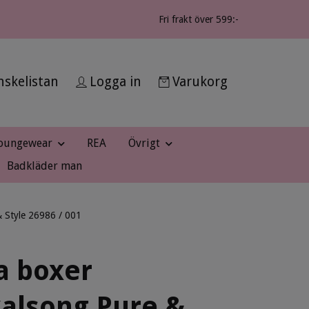
Fri frakt över 599:-
skelistan
Logga in
Varukorg
oungewear
REA
Övrigt
Badkläder man
& Style 26986 / 001
a boxer
alsong Pure &