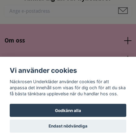
Om oss
Läs mer
Vi använder cookies
Sociala medier
Näckrosen Underkläder använder cookies för att
anpassa det innehåll som visas för dig och för att du ska
få bästa tänkbara upplevelse när du handlar hos oss.
Godkänn alla
© 2026 Näckrosen Underkläder
Endast nödvändiga